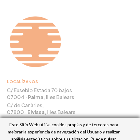
LOCALÍZANOS
C/ Eusebio Estada 70 bajos
07004 ·
Palma
, Illes Balears
C/ de Canàries,
07800 ·
Eivissa
, Illes Balears
Este Sitio Web utiliza cookies propias y de terceros para
CONTÁCTANOS
mejorar la experiencia de navegación del Usuario y realizar
Tel.
+34 600 48 34 44
análisis estadísticos sobre su utilización. Puede pulsar