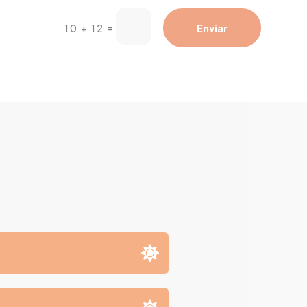
=
Enviar
10 + 12