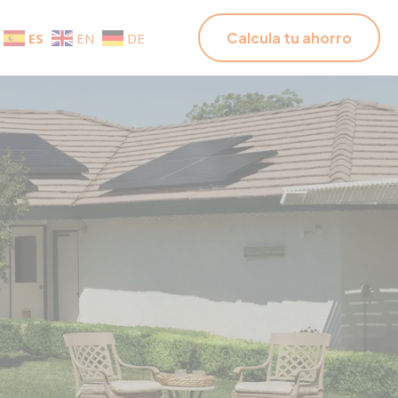
Calcula tu ahorro
ES
EN
DE