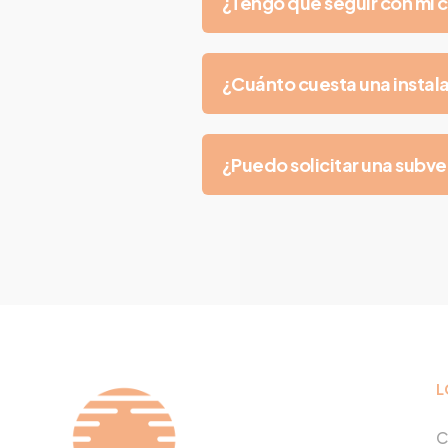
¿Tengo que seguir con mi c
¿Cuánto cuesta una instal
¿Puedo solicitar una subv
L
C