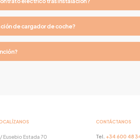
ontrato eléctrico tras instalación?
ación de cargador de coche?
ención?
OCALÍZANOS
CONTÁCTANOS
Tel.
+34 600 48 3
/ Eusebio Estada 70